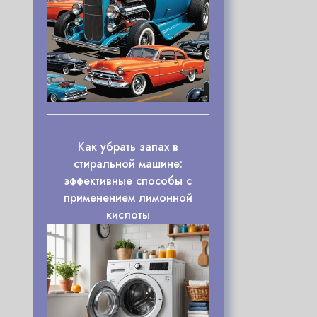
Как убрать запах в
стиральной машине:
эффективные способы с
применением лимонной
кислоты