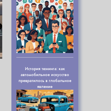
История тюнинга: как
автомобильное искусство
превратилось в глобальное
явление