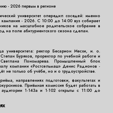
ию - 2026 первым в регионе
ический университет опередил соседей: именно
 кампания - 2026. С 10:00 до 14:00 вуз собирает
ников на масштабное родительское собрание в
од на поле абитуриентского сезона сделан.
а университета: ректор Бесарион Месхи, и. о.
Степан Буряков, проректор по учебной работе и
 Светлана Пономарева. Промышленный блок
налу компании «Ростсельмаш» Денис Радионов -
ёт не только об учёбе, но и о трудоустройстве.
риёма, направлениях подготовки, факультетах и
курсников. Приёмная комиссия будет работать в
 аудитории 1-143а и 1-102 открыты с 11:00 до
ях