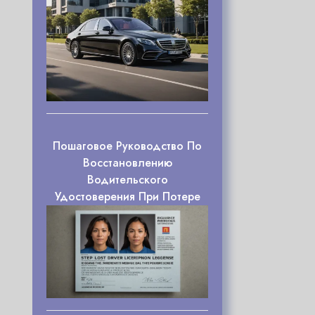
Пошаговое Руководство По
Восстановлению
Водительского
Удостоверения При Потере