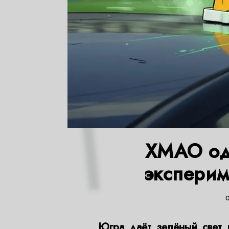
ХМАО од
эксперим
Югра даёт зелёный свет 