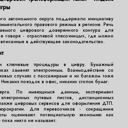
игры
ого автономного округа поддержало инициативу
риментального правового режима в регионе. Речь
аемого цифрового доверенного контура для
е говоря - отраслевой «песочницы», где можно
е вписанные в действующее законодательство.
нт
ти ключевые процедуры в цифру. Бумажный
ках заменят электронным. Взаимодействие со
ховых случаях с пассажирами и их багажом тоже
Никаких поездок в офис, никаких стопок бумаг.
ерга. По имеющимся данным, эксперимент
 электронных путевых листов, дистанционных
 также цифровых сервисов для оформления ДТП.
рократии. Для перевозчиков - сокращение
ерты оценивают потенциальную экономию как
 пока никто не называет.