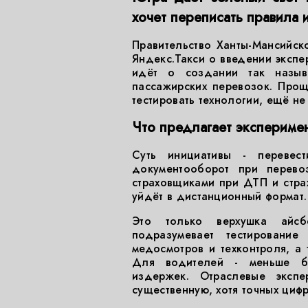
хочет переписать правила 
Правительство Ханты-Мансийск
Яндекс.Такси о введении экспе
идёт о создании так назыв
пассажирских перевозок. Прощ
тестировать технологии, ещё н
Что предлагает экспериме
Суть инициативы - перевес
документооборот при перевоз
страховщиками при ДТП и стра
уйдёт в дистанционный формат. 
Это только верхушка айсб
подразумевает тестирование
медосмотров и техконтроля, а
Для водителей - меньше бю
издержек. Отраслевые эксп
существенную, хотя точных цифр