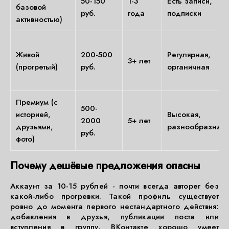
50-150
1-3
Есть записи,
базовой
руб.
года
подписки
активностью)
Живой
200-500
Регулярная,
3+ лет
(прогретый)
руб.
органичная
Премиум (с
500-
историей,
Высокая,
2000
5+ лет
друзьями,
разнообразная
руб.
фото)
Почему дешёвые предложения опасны
Аккаунт за 10-15 рублей - почти всегда авторег без
какой-либо прогревки. Такой профиль существует
ровно до момента первого нестандартного действия:
добавления в друзья, публикации поста или
вступления в группу. ВКонтакте хорошо умеет